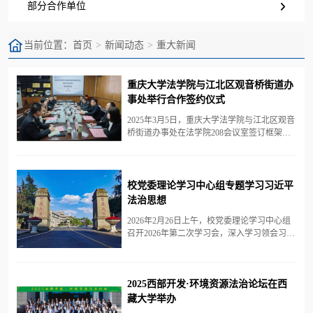
部分合作单位
当前位置：
首页
新闻动态
重大新闻
重庆大学法学院与江北区观音桥街道办
事处举行合作签约仪式
2025年3月5日，重庆大学法学院与江北区观音
桥街道办事处在法学院208会议室签订框架合
作协议，双方将围绕“大综合一体化”行政执法
改革展开深度合作，共同探索基层治理现代化
新路径。观音桥街道的党工委书记高璐、党工
委副书记兼办事处主任钱鹏、党工委委员兼人
校党委理论学习中心组专题学习习近平
大工委主任李爽、党工委委员兼武装部部长
法治思想
（综合行政执法分管负责人）孙爽，重庆大学
法学院党委书记蒋研川、院长靳文辉、党委副
2026年2月26日上午，校党委理论学习中心组
书记杨志杰、副院长秦鹏、教授陈伯礼和培...
召开2026年第二次学习会，深入学习领会习近
平法治思想，传达中共中央办公厅《关于在全
党开展树立和践行正确政绩观学习教育的通
知》精神并作工作部署。校党委书记王树新主
持会议并讲话，校长刘昌胜等校领导参加并作
2025西部开发·环境资源法治论坛在西
交流发言。与会同志通过自学、集体学习和观
藏大学举办
看央视大型专题节目《习近平法治思想系列讲