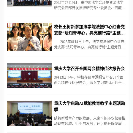
2025年7月19日，由中国法学会环境资源法学
读》等方式深入学习了《中国共产党章程》
研究会西部开发法律研究专业委员会、西藏大
《中华人民共和国xianfa》《习近平法治思想
学共同主办，西藏大学青藏高原生态保护法治
学...
与政策研究中心（武汉大学环境法研究所西藏
基地）、重庆大学西部环境资源法制建设研究
校长王树新参加法学院法援中心红岩党
中心共同承办的“2025西部开发·环境资源法治
支部“法润青年心，典亮前行路”主题党
论坛”在拉萨举行。本次论坛聚焦“坚持高水平
日活动
保护，筑牢国家西部生态安全屏障的法治保
2025年6月4日上午，法学院法援中心红岩
障”主题，来自全国人大常委会法工委行政法
党支部“法润青年心，典亮前行路”主题党日活
室，西藏自治区党委政法委、自治区高级...
动在重庆大学A区声音图书馆举行，重庆大学
校长王树新参加活动并与师生深入交流。法学
院党委书记蒋研川、院长靳文辉、党委副书记
重庆大学召开全国两会精神传达报告会
杨志杰，法学院党委专职组织员刘勇、法援中
心红岩党支部书记柳青、法援中心红岩党支部
3月13日下午，学校在民主湖报告厅召开全国
全体党员及部分优秀学生代表参加了本次活
两会精神传达报告会，深入学习贯彻习近平总
动。​ 活动伊始，与会师生观看法援中心红
书记重要讲话和全国两会精神，部署安排学习
岩党支部活动纪实视频，共同回顾...
贯彻落实工作。校党委书记舒立春主持会议并
传达了全国两会期间习近平总书记参加江苏代
重庆大学启动AI赋能教育教学主题活动
表团审议、看望参加政协会议的民盟民进教育
季
界委员、出席解放军和武警部队代表团全体会
议时的重要讲话精神。全国人大代表、中国工
随着新质生产力的发展，未来可能不仅仅会推
程院院士、校长王树新，全国人大代表、中国
动现有领域、行业的发展，还可能开辟发展出
工程院院士、重庆市科协主席潘复生和全国...
新领域新赛道，不断塑造发展新动能、新优