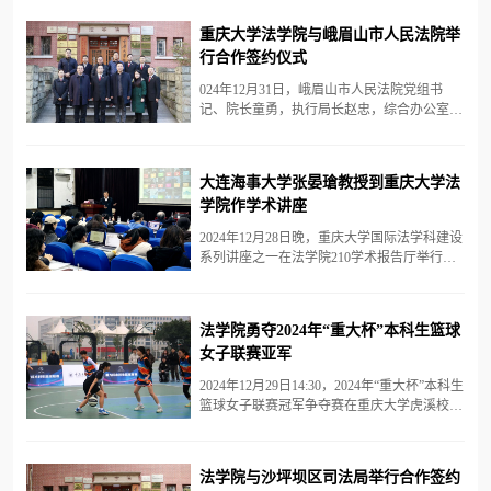
势。2024年3月《政府工作报告》中指出，积
极推进数字产业化、产业数字化，促进数字技
重庆大学法学院与峨眉山市人民法院举
术和实体经济深度融合。深化大数据、人工智
行合作签约仪式
能等研发应用，开展“人工智能+”行动，打造
具有国际竞争力的数字产业集群。3月11日下
024年12月31日，峨眉山市人民法院党组书
午，重庆大学“AI赋能 智启未来”人工智能赋能
记、院长童勇，执行局长赵忠，综合办公室主
教育教学主题活动季启动会在A区主教学楼...
任付文茜，政治部副主任唐荣，民庭庭长余
娟，审管办主任彭元木一行到法学院举行合作
签约仪式。重庆大学法学院党委书记蒋研川，
大连海事大学张晏瑲教授到重庆大学法
院长靳文辉，党委副书记杨志杰，副院长秦
学院作学术讲座
鹏、杜辉、刘乃梁，办公室主任刘力强等参加
签约仪式。靳文辉对童勇一行表示欢迎，并介
2024年12月28日晚，重庆大学国际法学科建设
绍了重庆大学法学院的基本情况、发展历程、
系列讲座之一在法学院210学术报告厅举行。
人才培养及学生实践等情况。他表示，重庆大
大连海事大学法学院博士生导师、黄渤海研究
学法...
院院长张晏瑲教授作《海洋环境保护：可持续
发展目标下的法律、政策和实践》的学术讲
法学院勇夺2024年“重大杯”本科生篮球
座。讲座由重庆大学法学院国际法学科负责人
女子联赛亚军
胡德胜教授主持，国际法学科学术带头人曾文
革教授、胡斌副教授与谈。张晏瑲以案例与理
2024年12月29日14:30，2024年“重大杯”本科生
论相结合的方式，生动地阐释了海洋环境保护
篮球女子联赛冠军争夺赛在重庆大学虎溪校区
与联合国可持续发展目标（SDG）14之间的
梅园篮球场如期举行。法学院本科生女篮获得
关...
亚军，展现出坚韧的团队精神和精湛的篮球技
艺。比赛伊始，法学院女篮迅速进入状态，在
法学院与沙坪坝区司法局举行合作签约
进攻端多点开花。孙露茜凭借出色的运球和突