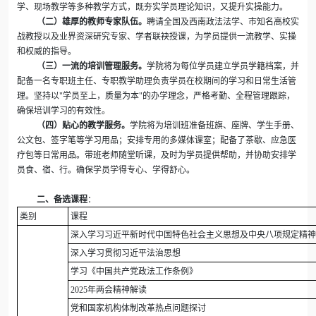
学、现场教学等多种教学方式，既夯实学员理论知识，又提升实操能力。
（二）雄厚的教师专家队伍。
聘请全国及西南政法法学、市知名高校实
战教授以及业界资深研究专家、学者联袂授课，为学员提供一流教学、实操
和权威的指导。
（三）一流的培训管理服务。
学院将为每位学员建立学员学籍档案，并
配备一名专职班主任、专职教学助理负责学员在校期间的学习和日常生活管
理。坚持以"学员至上，质量为本"的办学理念，严格考勤、全程管理跟踪，
确保培训学习的有效性。
（四）贴心的教学服务。
学院将为培训班准备班旗、座牌、学生手册、
公文包、签字笔等学习用品；安排专用的多媒体课室；配备了茶歇、应急医
疗包等日常用品。带班老师随堂听课，及时为学员提供帮助，并协助安排学
员食、宿、行。确保学员学得专心、学得舒心。
二、备选课程
：
类别
课程
深入学习习近平新时代中国特色社会主义思想及中央八项规定精神
深入学习贯彻习近平法治思想
学习《中国共产党政法工作条例》
2025年两会精神解读
党和国家机构体制改革热点问题探讨