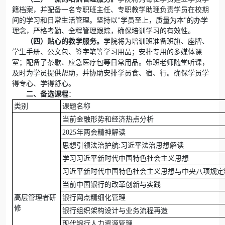
籍档案，并配备一名专职班主任、专职教学助理负责学员在校期
间的学习和日常生活管理。坚持以"学员至上，质量为本"的办学
理念，严格考勤、全程管理跟踪，确保培训学习的有效性。
（四）贴心的教学服务。
学院将为培训班准备班旗、座牌、
学生手册、公文包、签字笔等学习用品；安排专用的多媒体课
室；配备了茶歇、应急医疗包等日常用品。带班老师随堂听课，
及时为学员提供帮助，并协助安排学员食、宿、行。确保学员学
得专心、学得舒心。
二、备选课程
：
类别
课题名称
当前金融形势和经济热点分析
2025年两会精神解读
思想引领法治护航:习近平法治思想解读
学习习近平新时代中国特色社会主义思想
习近平新时代中国特色社会主义思想与中央八项规定
当前中国银行的改革创新与实践
高层管理者研
银行网点精细化管理
修
银行组织架构设计与业务流程再造
现代银行人力资源管理