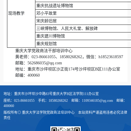
重庆抗战遗址博物馆
现场教学
邓小平故里
宋庆龄旧居
三峡博物馆、人民大礼堂、解放碑
重庆建川博物馆
重庆规划馆
重庆大学党政商法干部培训中心
黄老师：023-86661055、18580268262，微信：h18523618597
邮箱：562686035@qq.com
地址：重庆市沙坪坝区沙正街174号沙坪坝区B区111办公室
邮编：400060
地址：重庆市沙坪坝沙中路83号重庆大学B区法学院111办公室
座机：023-86661055
手机：18580268262
邮箱：1109346185@qq.com
邮编：
400060
版权所有◎ 重庆大学法学院党政商法培训中心
本站资料严谨盗用违者必究法律
责任