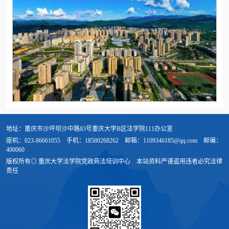
地址：重庆市沙坪坝沙中路83号重庆大学B区法学院111办公室
座机：023-86661055
手机：18580268262
邮箱：1109346185@qq.com
邮编：
400060
版权所有◎ 重庆大学法学院党政商法培训中心
本站资料严谨盗用违者必究法律
责任